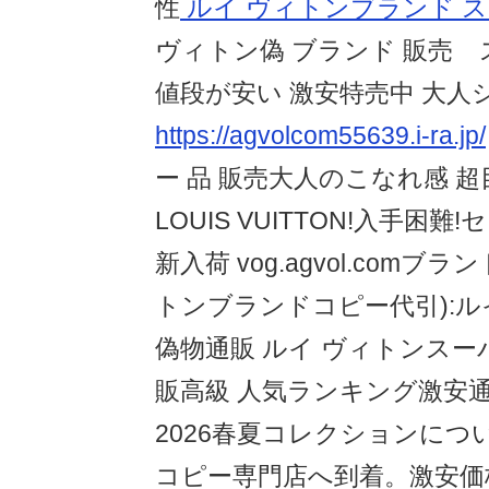
性
ルイ ヴィトンブランド ス
ヴィトン偽 ブランド 販売
値段が安い 激安特売中 大人
https://agvolcom55639.i-ra.jp/
ー 品 販売大人のこなれ感 
LOUIS VUITTON!入手困難
新入荷 vog.agvol.com
トンブランドコピー代引):ル
偽物通販 ルイ ヴィトンスー
販高級 人気ランキング激安
2026春夏コレクションに
コピー専門店へ到着。激安価