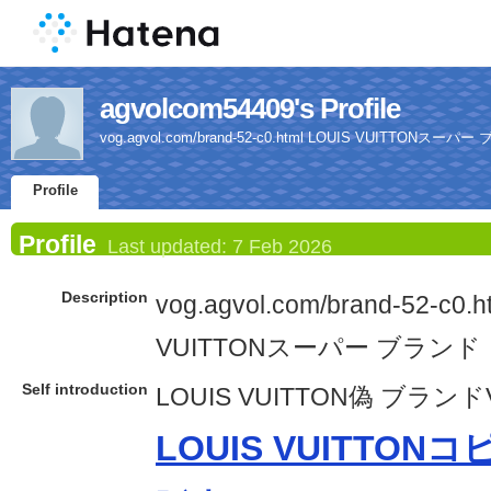
agvolcom54409's Profile
vog.agvol.com/brand-52-c0.html LOUIS VUITTONスー
Profile
Profile
Last updated:
7 Feb 2026
Description
vog.agvol.com/brand-52-c0.h
VUITTONスーパー ブランド
Self introduction
LOUIS VUITTON偽 ブランド
LOUIS VUITTON