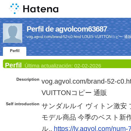
Perfil de agvolcom63687
vog.agvol.com/brand-52-c0.html LOUIS VUITTONコピー 通
Perfil
Perfil
Última actualización:
02-02-2026
Description
vog.agvol.com/brand-52-c0.h
VUITTONコピー 通販
Self introduction
サンダルルイ ヴィトン激安 
モデル商品 今季のベスト新
ル..
https://lv.agvol.com/num-