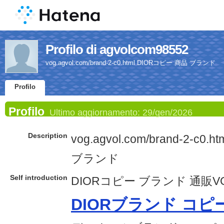
Profilo di agvolcom98552
vog.agvol.com/brand-2-c0.html DIORコピー 商品 ブランド
Profilo
Profilo
Ultimo aggiornamento:
29/gen/2026
Description
vog.agvol.com/brand-2-c0
ブランド
Self introduction
DIORコピー ブランド 通販V
DIORブランド コピ