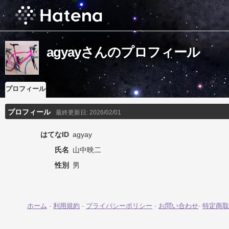
agyayさんのプロフィール
プロフィール
プロフィール
最終更新日:
2026/02/01
はてなID
agyay
氏名
山中映二
性別
男
ホーム
-
利用規約
-
プライバシーポリシー
-
お問い合わせ
-
特定商取