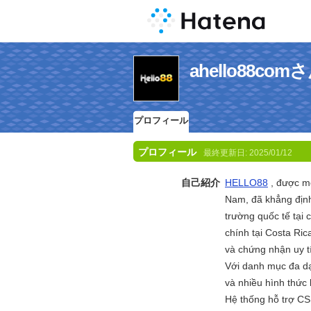
ahello88c
プロフィール
プロフィール
最終更新日:
2025/01/12
自己紹介
HELLO88
, được mệ
Nam, đã khẳng định
trường quốc tế tại
chính tại Costa Ri
và chứng nhận uy 
Với danh mục đa dạ
và nhiều hình thức 
Hệ thống hỗ trợ CS