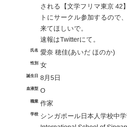
される【文学フリマ東京 4
トにサークル参加するので
来てほしいで。
速報はTwitterにて。
氏名
愛奈 穂佳(あいだ ほのか)
性別
女
誕生日
8月5日
血液型
O
職業
作家
学校
シンガポール日本人学校中学部