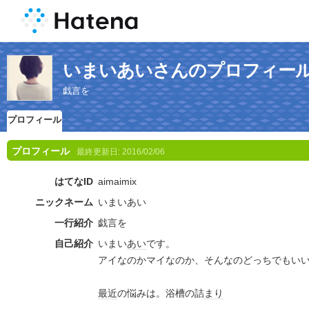
いまいあいさんのプロフィー
戯言を
プロフィール
プロフィール
最終更新日:
2016/02/06
はてなID
aimaimix
ニックネーム
いまいあい
一行紹介
戯言を
自己紹介
いまい
あい
です。
アイなのかマイなのか、そんなのどっちでもい
最近
の悩みは。浴槽の詰
まり