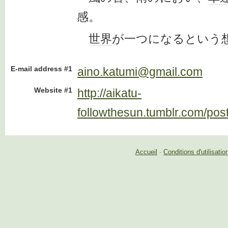
感。
世界
が一つになるという
E-mail address #1
aino.katumi@gmail.com
Website #1
http://aikatu-
followthesun.tumblr.com/po
Accueil
-
Conditions d'utilisatio