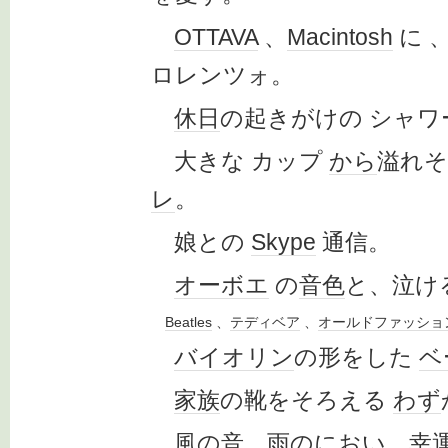
OTTAVA
、
Macintosh
に 
ロレンツォ。
休日
の起きがけの シャワ
大きな カップ
から
溢れ
レ
。
娘との
Skype
通信。
オーボエ
の
音色
と、泣け
Beatles
、
テディベア
、
オールドファッショ
バイオリン
の形をした
ベ
家族
の靴をそろえる
わず
風の音、雨のにおい、
幸