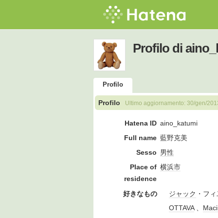
Profilo di aino
Profilo
Profilo
Ultimo aggiornamento:
30/gen/201
Hatena ID
aino_katumi
Full name
藍野克美
Sesso
男性
Place of
横浜市
residence
好きなもの
ジャック
・フィ
OTTAVA
、
Maci