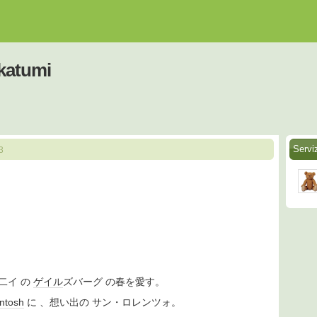
_katumi
Servi
3
二イ の
ゲイル
ズバーグ の春を愛す。
ntosh
に 、想い出の サン・ロレンツォ。