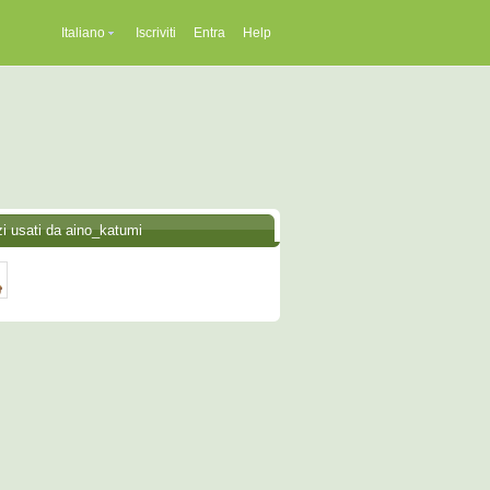
Italiano
Iscriviti
Entra
Help
zi usati da aino_katumi