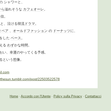
の シャワーと、
から
溢れそうな
カフェオーレ
。
信。
色
と、泣ける
韓流ドラマ
。
ィベア
、
オールドファッション
の
ドーナッツ
に、
をした
ベース
。
える
わず
かな
時間
。
おい、
幸運
のやってくる予感。
るという
想像
。
il.com
lowthesun.tumblr.com/post/22503522578
Home
-
Accordo con l'Utente
-
Policy sulla Privacy
-
Contattacci