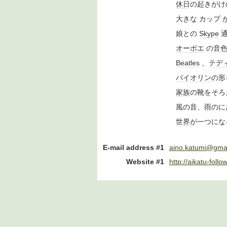
休日
の起きがけ
大きな カップ
娘との
Skype
通
オーボエ
の
音
Beatles
、
テデ
バイオリン
の形
家族
の靴をそろ
風の音、雨のに
世界
が一つにな
E-mail address #1
aino.katumi@gma
Website #1
http://aikatu-fol