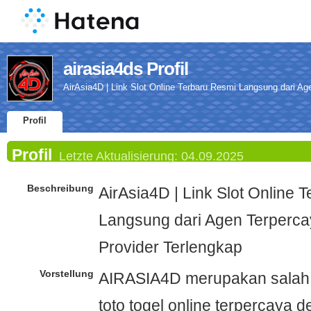
airasia4ds Profil
AirAsia4D | Link Slot Online Terbaru Resmi Langsung dari A
Profil
Profil
Letzte Aktualisierung:
04.09.2025
Beschreibung
AirAsia4D | Link Slot Online 
Langsung dari Agen Terperc
Provider Terlengkap
Vorstellung
AIRASIA4D merupakan salah s
toto togel online terpercaya 