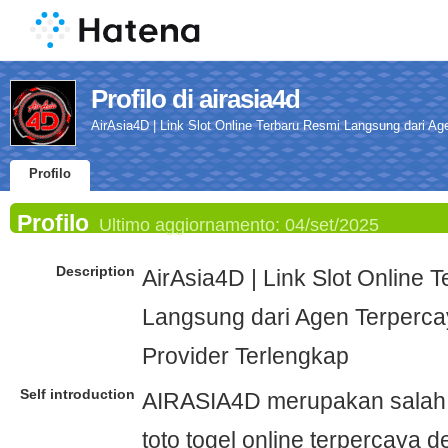
Profilo di airasia4d
AirAsia4D | Link Slot Online Terbaru Resmi Langsung dari A
Profilo
Profilo
Ultimo aggiornamento:
04/set/2025
Description
AirAsia4D | Link Slot Online 
Langsung dari Agen Terperc
Provider Terlengkap
Self introduction
AIRASIA4D merupakan salah s
toto togel online terpercaya 