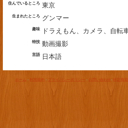
住んでいるところ
東京
生まれたところ
グンマー
趣味
ドラえもん、カメラ、自転
特技
動画撮影
言語
日本語
ホーム
-
利用規約
-
プライバシーポリシー
-
お問い合わせ
-
特定商取