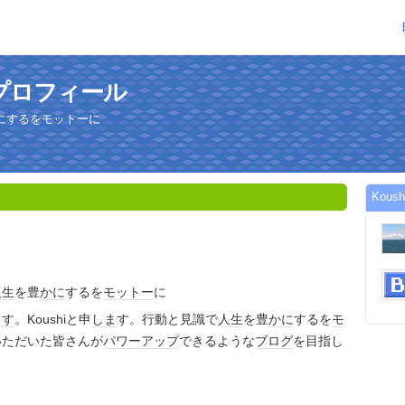
のプロフィール
にするをモットーに
Kou
人生
を豊
かに
するを
モットー
に
ます
。Koushiと申
しま
す。行動と見識で
人生
を豊
かに
するを
モ
いただいた皆さんが
パワーアップ
できるような
ブログ
を目指し