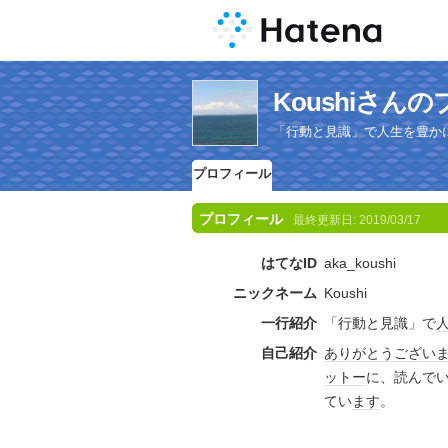
Koushiさん
「行動と見識」で人生を豊か
プロフィール
プロフィール
最終更新日:
2019/03/17
はてなID
aka_koushi
ニックネーム
Koushi
一行紹介
「行動と見識」で
自己紹介
ありがとうござい
ットー
に、読んで
てい
ます
。