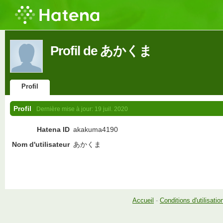
Profil de あかくま
Profil
Profil
Dernière mise à jour:
19 juil. 2020
Hatena ID
akakuma4190
Nom d'utilisateur
あかくま
Accueil
-
Conditions d'utilisatio