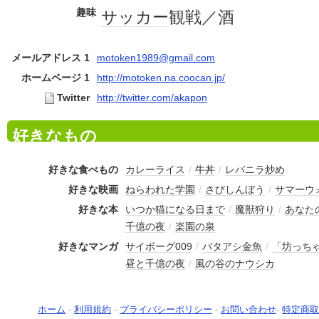
趣味
サッカー
観戦／酒
メールアドレス 1
motoken1989@gmail.com
ホームページ 1
http://motoken.na.coocan.jp/
Twitter
http://twitter.com/akapon
好きなもの
好きな食べもの
カレーライス
/
牛丼
/
レバニラ炒め
好きな映画
ねらわれた学園
/
さびしんぼう
/
サマーウ
好きな本
いつか猫になる日まで
/
魔獣狩り
/
あなた
千億の夜
/
楽園の泉
好きなマンガ
サイボーグ009
/
バタアシ金魚
/
「坊っち
昼と千億の夜
/
風の谷のナウシカ
ホーム
-
利用規約
-
プライバシーポリシー
-
お問い合わせ
-
特定商取