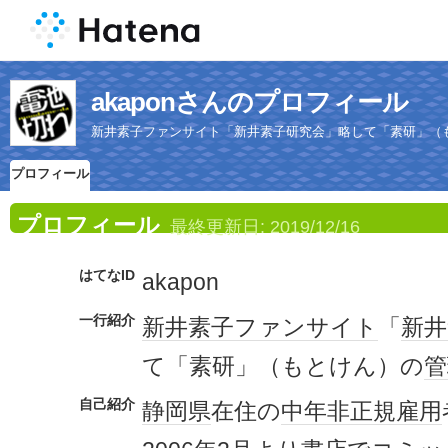
akaponさんのプロフィール
新井素子ファンサイト「新井素子研究会」略して「素研」（
プロフィール
プロフィール
最終更新日:
2019/12/16
はてなID
akapon
一行紹介
新井素子
ファンサイト
「
新井
て「素研」（もとけん）の
管
自己紹介
静岡県
在住の
中年
非正規雇用