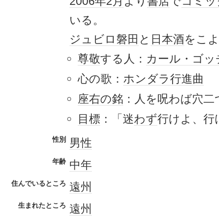
2006年
2月
より
書店
で
コミッ
いる。
ジュビロ磐田
と
日本酒
をこ
尊敬
する人：
カール・ゴッ
心の歌：
ホンダラ行進曲
座右の銘
：人を呪わば穴二
目標
：「迷
わず
行けよ、行
性別
男性
年齢
中年
住んでいるところ
遠州
生まれたところ
遠州