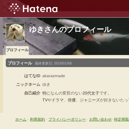
ゆきさんのプロフィール
プロフィール
プロフィール
最終更新日:
2016/01/08
はてなID
akarazmade
ニックネーム
ゆき
自己紹介
特に
なんの変哲のない
20代
女子
です。
TV
や
ドラマ
、
俳優
、
ジャニーズ
が好きないたっ
ホーム
-
利用規約
-
プライバシーポリシー
-
お問い合わせ
-
特定商取