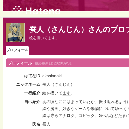
蚕人（さんじん）さんのプロ
絵を描いてます。
プロフィール
プロフィール
最終更新日:
2020/09/01
はてなID
akasianoki
ニックネーム
蚕人（さんじん）
一行紹介
絵を描いて
ます
。
自己紹介
あの頃なににはまっていたか、振り返れるよう
絵や漫画、好きなゲームや動物についてゆっく
絵は専らアナログ、コピック、Gぺんなどたま
氏名
蚕人