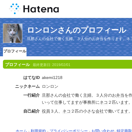
ロンロンさんのプロフィール
旦那さんの会社で働く主婦。３人分のお弁当を作ります。ネ
プロフィール
プロフィール
最終更新日:
2019/02/01
はてなID
akemi1218
ニックネーム
ロンロン
一行紹介
旦那
さんの
会社
で働く
主婦
。３人分のお
弁当
を
いって
仕事
して
ます
が事務所に
ネコ
２匹い
ます
自己紹介
役員
３人、
ネコ
２匹の小さな
会社
で働いて
ます
ホーム
-
利用規約
-
プライバシーポリシー
-
お問い合わせ
-
特定商取