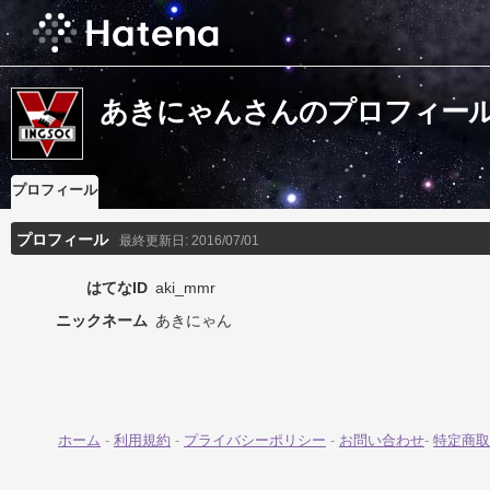
あきにゃんさんのプロフィー
プロフィール
プロフィール
最終更新日:
2016/07/01
はてなID
aki_mmr
ニックネーム
あきにゃん
ホーム
-
利用規約
-
プライバシーポリシー
-
お問い合わせ
-
特定商取