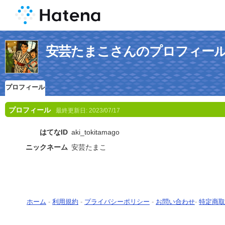
安芸たまこさんのプロフィー
プロフィール
プロフィール
最終更新日:
2023/07/17
はてなID
aki_tokitamago
ニックネーム
安芸たまこ
ホーム
-
利用規約
-
プライバシーポリシー
-
お問い合わせ
-
特定商取