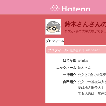
鈴木さんさん
公文とZ会で大学受験ができ
プロフィール
プロフィール
最終更新日:
2020/09/28
はてなID
akiakis
ニックネーム
鈴木さん
一行紹介
公文とZ会で大学
自己紹介
公文での基礎学力
夢は地方旧帝大！
でも現実は、駅弁