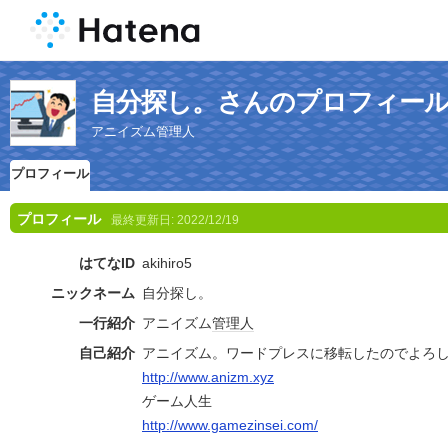
自分探し。さんのプロフィー
アニイズム管理人
プロフィール
プロフィール
最終更新日:
2022/12/19
はてなID
akihiro5
ニックネーム
自分探し。
一行紹介
アニイズム
管理人
自己紹介
アニイズム。ワードプレスに移転したのでよろ
http://www.anizm.xyz
ゲーム人生
http://www.gamezinsei.com/