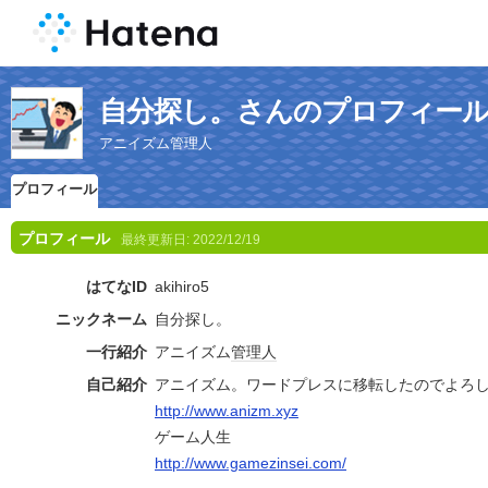
自分探し。さんのプロフィー
アニイズム管理人
プロフィール
プロフィール
最終更新日:
2022/12/19
はてなID
akihiro5
ニックネーム
自分探し。
一行紹介
アニイズム
管理人
自己紹介
アニイズム。ワードプレスに移転したのでよろ
http://www.anizm.xyz
ゲーム人生
http://www.gamezinsei.com/