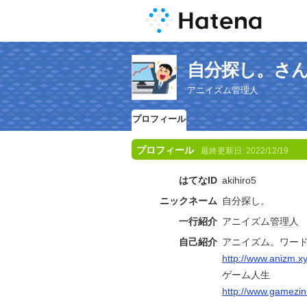
自分探し。さ
アニイズム管理人
プロフィール
プロフィール
最終更新日:
2022/12/19
はてなID
akihiro5
ニックネーム
自分探し。
一行紹介
アニイズム
管理人
自己紹介
アニイズム。ワー
http://www.anizm.x
ゲーム人生
http://www.gamezin