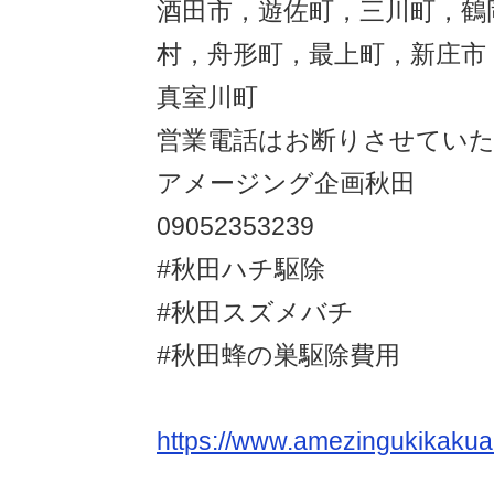
酒田市，遊佐町，三川町，鶴
村，舟形町，最上町，新庄市
真室川町
営業電話はお断りさせてい
アメージング企画秋田
09052353239
#秋田ハチ駆除
#秋田スズメバチ
#秋田蜂の巣駆除費用
https://www.amezingukikakua