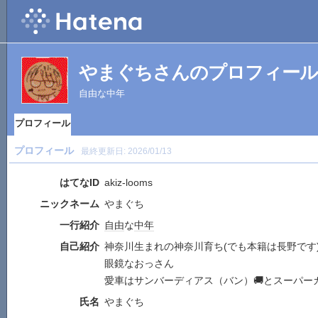
やまぐちさんのプロフィール
自由な中年
プロフィール
プロフィール
最終更新日:
2026/01/13
はてなID
akiz-looms
ニックネーム
やまぐち
一行紹介
自由
な
中年
自己紹介
神奈川生まれの神奈川育ち(でも本籍は長野です
眼鏡なおっさん
愛車はサンバーディアス（バン）🚚とスーパーカ
氏名
やまぐち