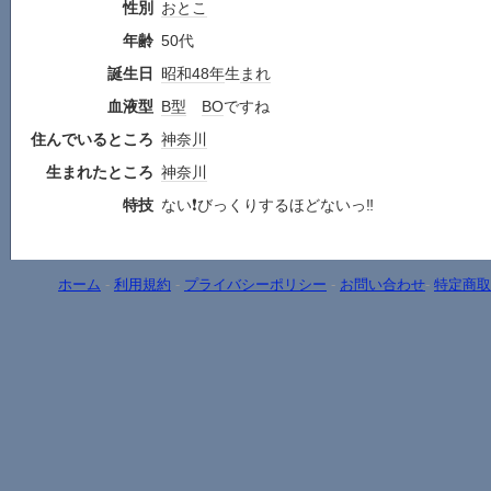
性別
おとこ
年齢
50代
誕生日
昭和48年
生
まれ
血液型
B型
BO
ですね
住んでいるところ
神奈川
生まれたところ
神奈川
特技
ない❗️びっくりするほどないっ‼️
ホーム
-
利用規約
-
プライバシーポリシー
-
お問い合わせ
-
特定商取