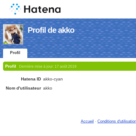
Profil de akko
Profil
Profil
Dernière mise à jour:
17 août 2019
Hatena ID
akko-cyan
Nom d'utilisateur
akko
Accueil
-
Conditions d'utilisatio