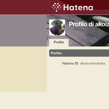
Profilo di ako
Profilo
Profilo
Hatena ID
akoizuminobaka