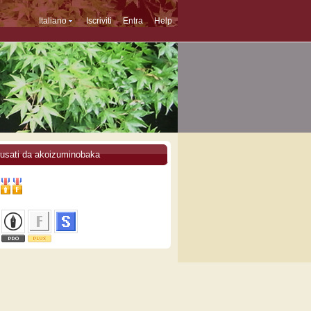
Italiano
Iscriviti
Entra
Help
 usati da akoizuminobaka