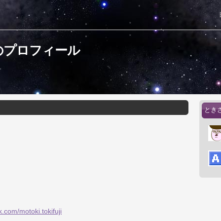
のプロフィール
とき
.com/motoki.tokifuji