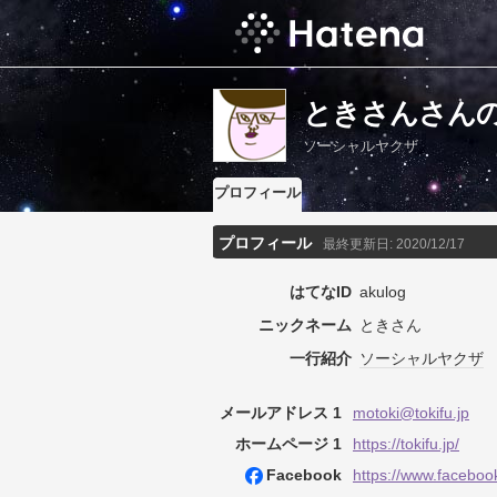
ときさんさん
ソーシャルヤクザ
プロフィール
プロフィール
最終更新日:
2020/12/17
はてなID
akulog
ニックネーム
ときさん
一行紹介
ソーシャル
ヤクザ
メールアドレス 1
motoki@tokifu.jp
ホームページ 1
https://tokifu.jp/
Facebook
https://www.facebook