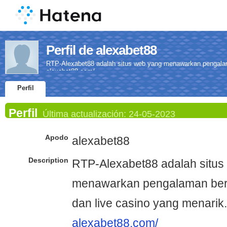
Perfil de alexabet88
RTP-Alexabet88 adalah situs web yang menawarkan pengalaman
alexabet88.com/
Perfil
Perfil
Última actualización:
24-05-2023
Apodo
alexabet88
Description
RTP-Alexabet88 adalah situs
menawarkan pengalaman berm
dan live casino yang menarik
alexabet88.com/