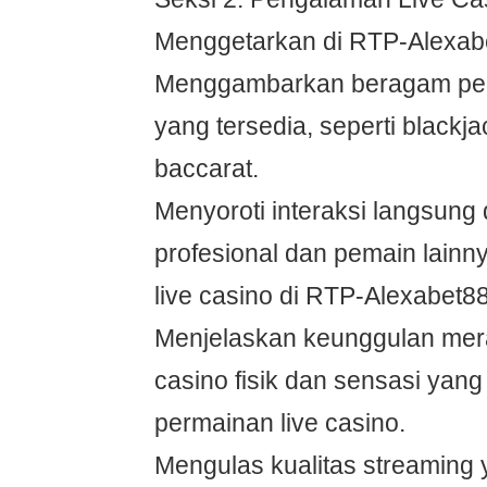
Menggetarkan di RTP-Alexab
Menggambarkan beragam perm
yang tersedia, seperti blackja
baccarat.
Menyoroti interaksi langsung
profesional dan pemain lain
live casino di RTP-Alexabet88
Menjelaskan keunggulan mer
casino fisik dan sensasi yang 
permainan live casino.
Mengulas kualitas streaming 