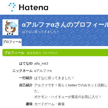
αアルファαさんのプロフィー
はてなに戻ってきました！
プロフィール
プロフィール
最終更新日:
2017/03/13
はてなID
alfa_mk3
ニックネーム
αアルファα
一行紹介
はてな
に戻ってきました！
自己紹介
アルファ
です！長らく
twitter
でのみ
ネット
活動
し
た。
ポケモン
・
ハイキュー
が
最近
の
お気に入り
！
趣味
カードゲーム
・
麻雀