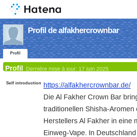
Profil de alfakhercrownbar
Profil
Profil
Dernière mise à jour:
17 juin 2025
Self introduction
https://alfakhercrownbar.de/
Die Al Fakher Crown Bar brin
traditionellen Shisha-Aromen
Herstellers Al Fakher in eine
Einweg-Vape. In Deutschland i