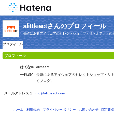
alittleactさんのプロフィール
長崎にあるアイウェアのセレクトショップ・リトルアクトの
プロフィール
プロフィール
はてなID
alittleact
一行紹介
長崎
にある
アイウェア
の
セレクトショップ
・リ
く
ブログ
。
メールアドレス 1
info@alittleact.com
ホーム
-
利用規約
-
プライバシーポリシー
-
お問い合わせ
-
特定商取