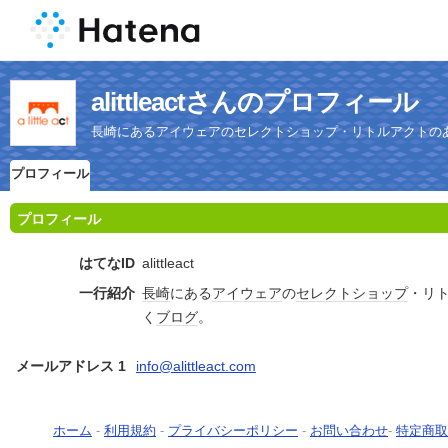
alittleactさんのプロフィール
長崎にあるアイウェアのセレクトショップ・リトルアクトの
プロフィール
プロフィール
はてなID
alittleact
一行紹介
長崎
にある
アイウェア
の
セレクトショップ
・リ
く
ブログ
。
メールアドレス 1
info@alittleact.com
ホーム
-
利用規約
-
プライバシーポリシー
-
お問い合わせ
-
特定商取