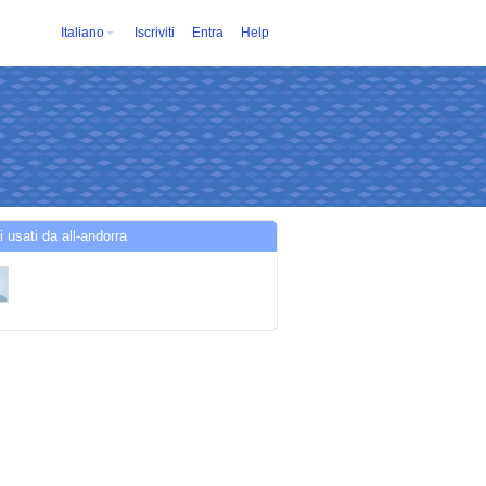
Italiano
Iscriviti
Entra
Help
i usati da all-andorra