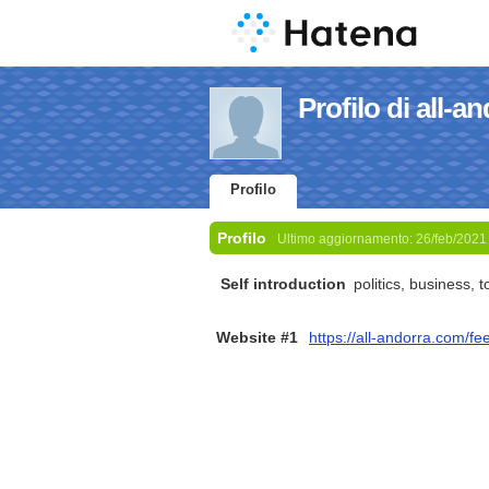
Profilo di all-a
Profilo
Profilo
Ultimo aggiornamento:
26/feb/2021
Self introduction
politics, business, 
Website #1
https://all-andorra.com/fe