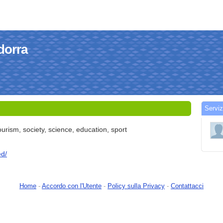
ndorra
Serviz
tourism, society, science, education, sport
ed/
Home
-
Accordo con l'Utente
-
Policy sulla Privacy
-
Contattacci