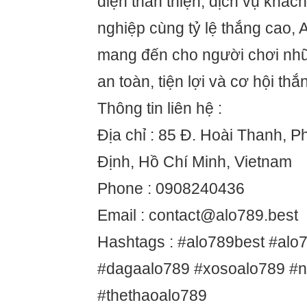
diện thân thiện, dịch vụ khá
nghiệp cùng tỷ lệ thắng cao, 
mang đến cho người chơi những
an toàn, tiện lợi và cơ hội th
Thông tin liên hệ :
Địa chỉ : 85 Đ. Hoài Thanh, 
Định, Hồ Chí Minh, Vietnam
Phone : 0908240436
Email : contact@alo789.best
Hashtags : #alo789best #alo
#dagaalo789 #xosoalo789 #
#thethaoalo789