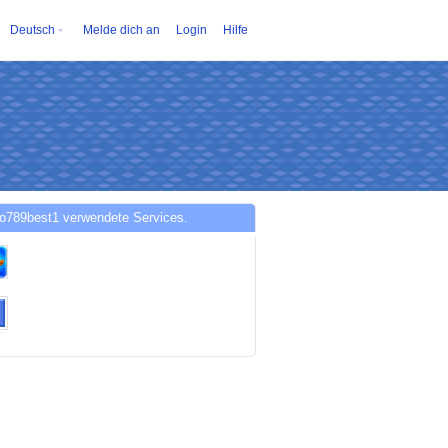
Deutsch
Melde dich an
Login
Hilfe
lo789best1 verwendete Services.