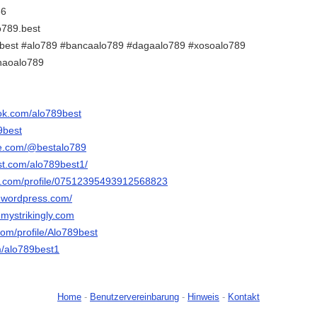
36
o789.best
9best #alo789 #bancaalo789 #dagaalo789 #xosoalo789
haoalo789
ok.com/alo789best
9best
be.com/@bestalo789
st.com/alo789best1/
er.com/profile/07512395493912568823
8.wordpress.com/
.mystrikingly.com
com/profile/Alo789best
m/alo789best1
Home
-
Benutzervereinbarung
-
Hinweis
-
Kontakt