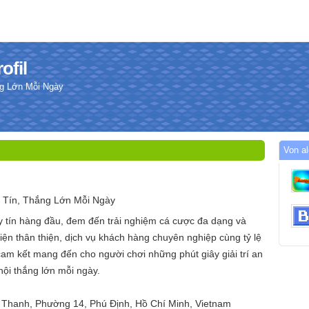
ofil
ng Lớn Mỗi Ngày
Von a
y Tín, Thắng Lớn Mỗi Ngày
y tín hàng đầu, đem đến trải nghiệm cá cược đa dạng và
iện thân thiện, dịch vụ khách hàng chuyên nghiệp cùng tỷ lệ
cam kết mang đến cho người chơi những phút giây giải trí an
 hội thắng lớn mỗi ngày.
ài Thanh, Phường 14, Phú Định, Hồ Chí Minh, Vietnam