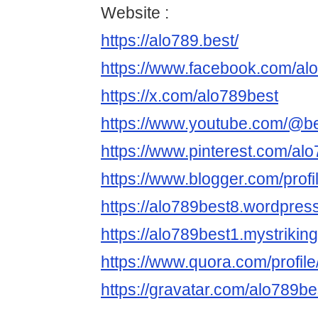
Website :
https://alo789.best/
https://www.facebook.com/al
https://x.com/alo789best
https://www.youtube.com/@b
https://www.pinterest.com/al
https://www.blogger.com/pro
https://alo789best8.wordpres
https://alo789best1.mystrikin
https://www.quora.com/profil
https://gravatar.com/alo789be