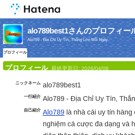
alo789best1さんのプロフィー
Alo789 - Địa Chỉ Uy Tín, Thắng Lớn Mỗi Ngày
プロフィール
プロフィール
最終更新日:
2026/04/08
ニックネーム
alo789best1
一行紹介
Alo789 - Địa Chỉ Uy Tín, Th
自己紹介
Alo789
là nhà cái uy tín hàng
nghiệm cá cược đa dạng và h