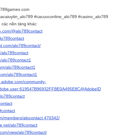
lo789games.com
acaiuytin_alo789 #cacuoconline_alo789 #casino_alo789
 các nền tảng khác:
be.com/@alo789contact
alo789contact
st.com/alo789contact/
p/alo789contact
m/alo789contact1
.com/alo789contact1
.com/alo789contact1
3d.adobe.com/community-
rg.adobe.user:619547B96932FFBE0A495E8C@AdobeID
alo789contact
contact
9contact
.com/members/alocontact.470342/
e.net/alo789contact
e.com/view/alo789contact/