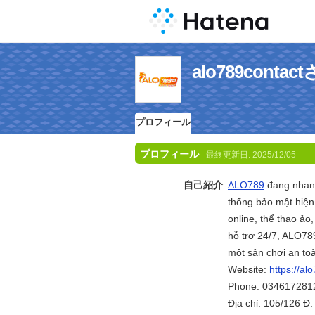
alo789con
プロフィール
プロフィール
最終更新日:
2025/12/05
自己紹介
ALO789
đang nhanh 
thống bảo mật hiện 
online, thể thao ảo,
hỗ trợ 24/7, ALO789
một sân chơi an to
Website:
https://al
Phone: 034617281
Địa chỉ: 105/126 