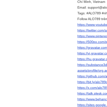
Chí Minh, Vietnam
Email: support@a
Tags: #ALO789 #nh
Follow ALO789 trên
https://www.youtu
https://twitter.com/
https://www.pintere
https://500px.com/
https://gravatar.co
https://vi.gravatar
https://hu.gravatar
https://substance
assets/profile/o
https://github.com/
https://bit.ly/alo789
https://x.com/alo78
https://talk.plesk
https://www.behanc
https://sites.googl