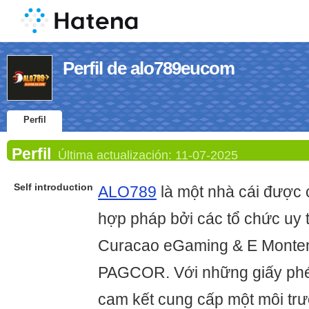
Perfil de alo789eucom
Perfil
Perfil
Última actualización:
11-07-2025
Self introduction
ALO789
là một nhà cái được
hợp pháp bởi các tổ chức uy 
Curacao eGaming & E Monte
PAGCOR. Với những giấy ph
cam kết cung cấp một môi tr