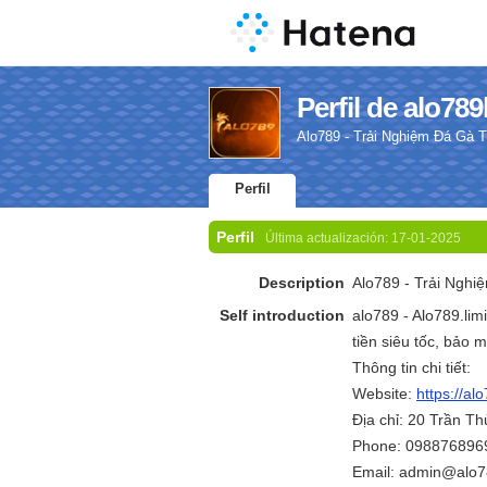
Perfil de alo789
Alo789 - Trải Nghiệm Đá Gà 
Perfil
Perfil
Última actualización:
17-01-2025
Description
Alo789 - Trải Ngh
Self introduction
alo789 - Alo789.lim
tiền siêu tốc, bảo 
Thông tin chi tiết:
Website:
https://alo
Địa chỉ: 20 Trần T
Phone: 098876896
Email: admin@alo78