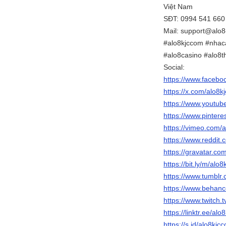
Việt Nam
SĐT: 0994 541 660
Mail: support@alo8
#alo8kjccom #nhaca
#alo8casino #alo8
Social:
https://www.facebo
https://x.com/alo8k
https://www.youtu
https://www.pintere
https://vimeo.com/
https://www.reddit.
https://gravatar.co
https://bit.ly/m/alo
https://www.tumblr
https://www.behanc
https://www.twitch.
https://linktr.ee/al
https://s.id/alo8kjc