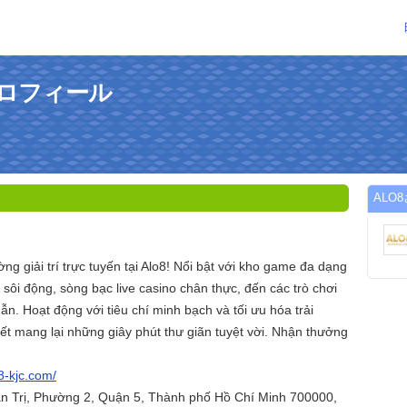
プロフィール
ALO
g giải trí trực tuyến tại Alo8! Nổi bật với kho game đa dạng
 sôi động, sòng bạc live casino chân thực, đến các trò chơi
ẫn. Hoạt động với tiêu chí minh bạch và tối ưu hóa trải
ết mang lại những giây phút thư giãn tuyệt vời. Nhận thưởng
o8-kjc.com/
ăn Trị, Phường 2, Quận 5, Thành phố Hồ Chí Minh 700000,