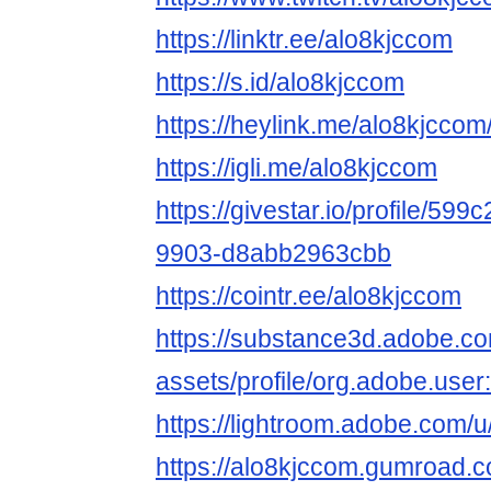
https://linktr.ee/alo8kjccom
https://s.id/alo8kjccom
https://heylink.me/alo8kjccom
https://igli.me/alo8kjccom
https://givestar.io/profile/59
9903-d8abb2963cbb
https://cointr.ee/alo8kjccom
https://substance3d.adobe.c
assets/profile/org.adobe.
https://lightroom.adobe.com/
https://alo8kjccom.gumroad.