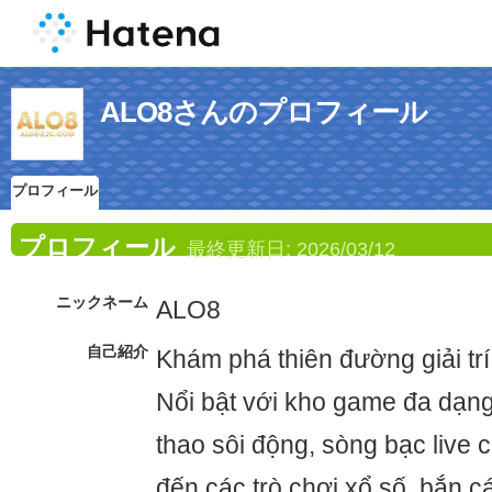
ALO8さんのプロフィール
プロフィール
プロフィール
最終更新日:
2026/03/12
ニックネーム
ALO8
自己紹介
Khám phá thiên đường giải trí 
Nổi bật với kho game đa dạng
thao sôi động, sòng bạc live 
đến các trò chơi xổ số, bắn c