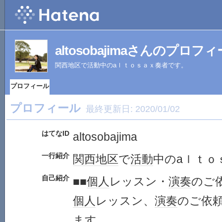
altosobajimaさんのプロフ
関西地区で活動中のaｌｔｏｓａｘ奏者です。
プロフィール
プロフィール
最終更新日:
2020/01/02
はてなID
altosobajima
一行紹介
関西地区
で
活動
中のaｌｔｏ
自己紹介
■■
個人
レッスン・
演奏
のご依
個人
レッスン、
演奏
のご依
ます
。