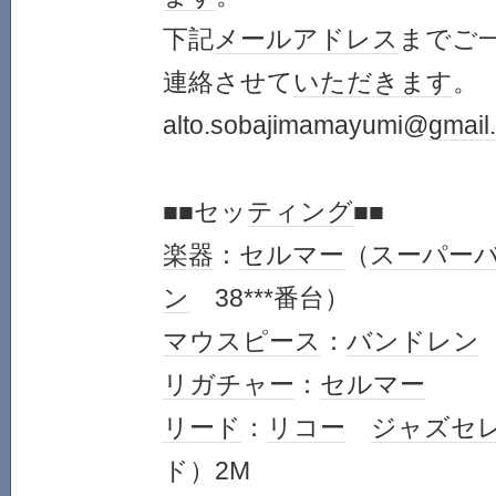
下記
メールアドレス
までご
連絡させて
いただきます
。
alto.sobajimamayumi@
gmail
■■セッ
ティング
■■
楽器
：
セルマー
（
スーパー
ン
38***番台）
マウスピース
：
バンドレン
リガチャー
：
セルマー
リード
：
リコー
ジャズ
セ
ド）2M