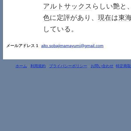
アルト
サックス
らしい艶と
色
に定評があり、
現在
は
東
している。
メールアドレス 1
alto.sobajimamayumi@gmail.com
ホーム
-
利用規約
-
プライバシーポリシー
-
お問い合わせ
-
特定商取