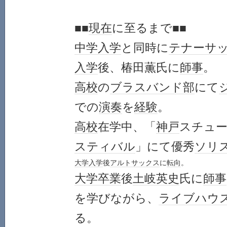
■■
現在
に至るま
中学
入学
と同時に
テナー
サ
入学
後、椿田薫氏に
師事
。
高校
の
ブラスバンド部
にて
での
演奏
を
経験
。
高校
在学中、「
神戸
スチュ
スティバル
」にて優秀
ソリ
大学
入学
後
アルト
サックス
に
転向
。
大学
卒業
後
土岐英史
氏に
師事
を学びながら、
ライブハウ
る。