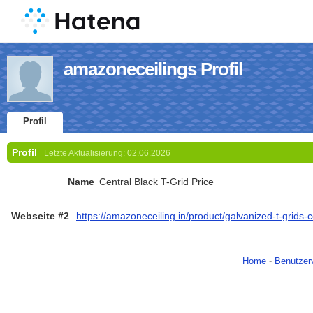
amazoneceilings Profil
Profil
Profil
Letzte Aktualisierung:
02.06.2026
Name
Central Black T-Grid Price
Webseite #2
https://amazoneceiling.in/product/galvanized-t-grids-ce
Home
-
Benutzer