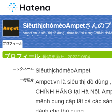
SiêuthịchómèoAmpetさん
Ampet.vn là siêu thị đồ dùng , thức ăn thú cưng CHÍNH HÃN
thiết yếu dành cho thú cưng
プロフィール
プロフィール
最終更新日:
2022/10/04
ニックネーム
SiêuthịchómèoAmpet
一行紹介
Ampet.vn là siêu thị đồ dùng 
CHÍNH HÃNG tại Hà Nội. Ampe
mệnh cung cấp tất cả các sản
dành cho thú cưng