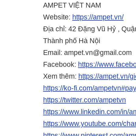
AMPET VIỆT NAM
Website:
https://ampet.vn/
Địa chỉ: 42 Đặng Vũ Hỷ , Quậ
Thành phố Hà Nội
Email: ampet.vn@gmail.com
Facebook:
https://www.faceb
Xem thêm:
https://ampet.vn/gi
https://ko-fi.com/ampetvn#pa
https://twitter.com/ampetvn
https://www.linkedin.com/in/a
https://www.youtube.com/
https://www.pinterest.com/am