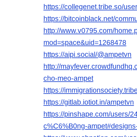
https://collegenet.tribe.so/us
https://bitcoinblack.net/comm
http://www.v0795.com/home.
mod=space&uid=1268478
https://aipi.social/@ampetvn
http://mayfever.crowdfundhq.
cho-meo-ampet
https://immigrationsociety.tri
https://gitlab.iotiot.in/ampetvn
https://pinshape.com/users/2
c%C6%B0ng-ampet#designs-