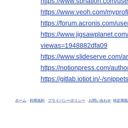
https://www.sbnation.com/us
https://www.veoh.com/myprofi
https://forum.acronis.com/us
https://www.jigsawplanet.co
viewas=1948882dfa09
https://www.slideserve.com/
https://notionpress.com/auth
https://gitlab.iotiot.in/-/snippe
ホーム
-
利用規約
-
プライバシーポリシー
-
お問い合わせ
-
特定商取