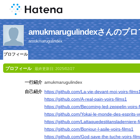
amukmarugulindexさんの
amukmarugulindex
プロフィール
プロフィール
最終更新日:
2025/02/27
一行紹介
amukmarugulindex
自己紹介
https://github.com/La-vie-devant-moi-voirs-films
https://github.com/A-real-pain-voirs-films1
https://github.com/Becoming-led-zeppelin-voirs-
https://github.com/Yokai-le-monde-des-esprits-vo
https://github.com/Lattaquedestitansladerniere-f
https://github.com/Bonjour-l-asile-voirs-films1
https://github.com/God-save-the-tuche-voirs-fil