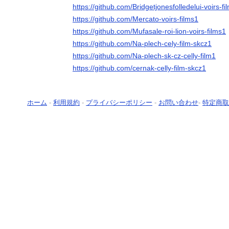
https://github.com/Bridgetjonesfolledelui-voirs-fi
https://github.com/Mercato-voirs-films1
https://github.com/Mufasale-roi-lion-voirs-films1
https://github.com/Na-plech-cely-film-skcz1
https://github.com/Na-plech-sk-cz-celly-film1
https://github.com/cernak-celly-film-skcz1
ホーム
-
利用規約
-
プライバシーポリシー
-
お問い合わせ
-
特定商取