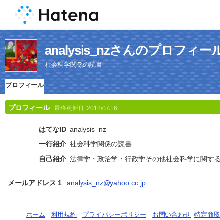
analysis_nzさんのプロフィー
社会科学関係の読書
プロフィール
プロフィール
最終更新日:
2012/07/16
はてなID
analysis_nz
一行紹介
社会科学
関係の
読書
自己紹介
法律学
・
政治学
・
行政学
その他
社会科学
に関す
メールアドレス 1
analysis_nz@yahoo.co.jp
ホーム
-
利用規約
-
プライバシーポリシー
-
お問い合わせ
-
特定商取